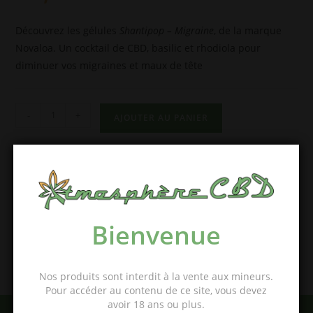
Découvrez les gélules
Shantipop – Migraine
, de la marque
Novaloa. Un cocktail de CBD, basilic et rhodiola pour
diminuer vos migraines et maux de tête
-
+
AJOUTER AU PANIER
Catégorie :
Gélules et pastilles
Bienvenue
Nos produits sont interdit à la vente aux mineurs.
Pour accéder au contenu de ce site, vous devez
avoir 18 ans ou plus.