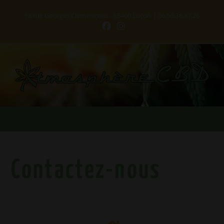
13 rue Georges Clémenceau - 85400 Luçon | 06.50.36.87.26
Contactez-nous