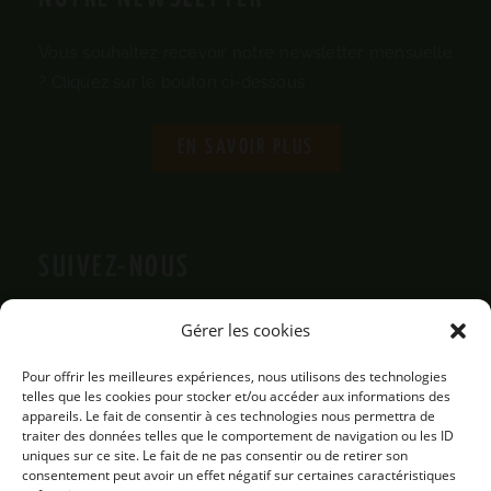
Vous souhaitez recevoir notre newsletter mensuelle
? Cliquez sur le bouton ci-dessous
EN SAVOIR PLUS
SUIVEZ-NOUS
Gérer les cookies
Pour offrir les meilleures expériences, nous utilisons des technologies
telles que les cookies pour stocker et/ou accéder aux informations des
appareils. Le fait de consentir à ces technologies nous permettra de
traiter des données telles que le comportement de navigation ou les ID
uniques sur ce site. Le fait de ne pas consentir ou de retirer son
consentement peut avoir un effet négatif sur certaines caractéristiques